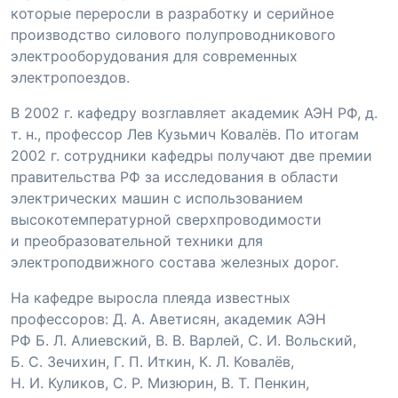
которые переросли в разработку и серийное
производство силового полупроводникового
электрооборудования для современных
электропоездов.
В 2002 г. кафедру возглавляет академик АЭН РФ, д.
т. н., профессор Лев Кузьмич Ковалёв. По итогам
2002 г. сотрудники кафедры получают две премии
правительства РФ за исследования в области
электрических машин с использованием
высокотемпературной сверхпроводимости
и преобразовательной техники для
электроподвижного состава железных дорог.
На кафедре выросла плеяда известных
профессоров:
Д. А. Аветисян
, академик АЭН
РФ
Б. Л. Алиевский
,
В. В. Варлей
,
С. И. Вольский
,
Б. С. Зечихин
,
Г. П. Иткин
,
К. Л. Ковалёв
,
Н. И. Куликов
,
С. Р. Мизюрин
,
В. Т. Пенкин
,