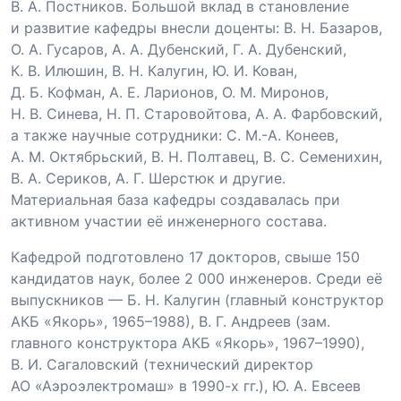
В. А. Постников
. Большой вклад в становление
и развитие кафедры внесли доценты:
В. Н. Базаров
,
О. А. Гусаров
,
А. А. Дубенский
,
Г. А. Дубенский
,
К. В. Илюшин
,
В. Н. Калугин
,
Ю. И. Кован
,
Д. Б. Кофман
,
А. Е. Ларионов
,
О. М. Миронов
,
Н. В. Синева
,
Н. П. Старовойтова
,
А. А. Фарбовский
,
а также научные сотрудники: С. М.-А. Конеев,
А. М. Октябрьский
,
В. Н. Полтавец
,
В. С. Семенихин
,
В. А. Сериков
,
А. Г. Шерстюк
и другие.
Материальная база кафедры создавалась при
активном участии её инженерного состава.
Кафедрой подготовлено 17 докторов, свыше 150
кандидатов наук, более 2 000 инженеров. Среди её
выпускников —
Б. Н. Калугин
(главный конструктор
АКБ «Якорь», 1965–1988),
В. Г. Андреев
(зам.
главного конструктора АКБ «Якорь», 1967–1990),
В. И. Сагаловский
(технический директор
АО «Аэроэлектромаш» в
1990-х
гг.),
Ю. А. Евсеев