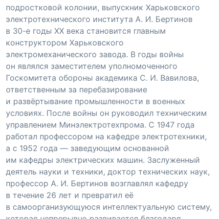
подростковой колонии, выпускник Харьковского
электротехнического института
А. И. Бертинов
в
30-е
годы XX века становится главным
конструктором Харьковского
электромеханического завода. В годы войны
он являлся заместителем уполномоченного
Госкомитета обороны академика
С. И. Вавилова
,
ответственным за перебазирование
и развёртывание промышленности в военных
условиях. После войны он руководил техническим
управлением Минэлектротехпрома. С 1947 года
работал профессором на кафедре электротехники,
а с 1952 года — заведующим основанной
им кафедры электрических машин. Заслуженный
деятель науки и техники, доктор технических наук,
профессор
А. И. Бертинов
возглавлял кафедру
в течение 26 лет и превратил её
в самоорганизующуюся интеллектуальную систему,
которая непрерывно развивается благодаря