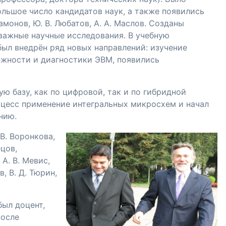
ольшое число кандидатов наук, а также появились
тамонов
,
Ю. В. Любатов
,
А. А. Маслов
. Созданы
важные научные исследования. В учебную
ыл внедрён ряд новых направлений: изучение
ёжности и диагностики ЭВМ, появились
ю базу, как по цифровой, так и по гибридной
оцесс применение интегральных микросхем и начал
нию.
 В. Воронкова
,
ецов
,
,
А. В. Мевис
,
ов
,
В. Д. Тюрин
,
был доцент,
после