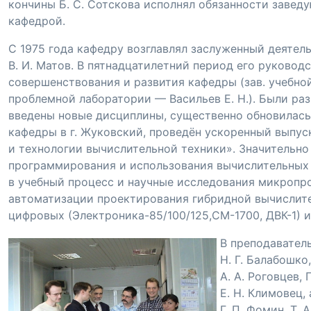
кончины
Б. С. Сотскова
исполнял обязанности завед
кафедрой.
С 1975 года кафедру возглавлял заслуженный деятель
В. И. Матов
. В пятнадцатилетний период его руковод
совершенствования и развития кафедры (зав. учебно
проблемной лаборатории — Васильев Е. Н.). Были ра
введены новые дисциплины, существенно обновилась
кафедры в г. Жуковский, проведён ускоренный выпус
и технологии вычислительной техники». Значительно
программирования и использования вычислительных 
в учебный процесс и научные исследования микропр
автоматизации проектирования гибридной вычислите
цифровых (
Электроника-85
/100/125,
СМ-1700
,
ДВК-1
) 
В преподавател
Н. Г. Балабошко
А. А. Роговцев
,
Е. Н. Климовец
,
Г. П. Фомин
,
Т. 