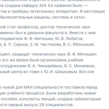
ла создана кафедра 304. Её название было —
тва и приборы летательных аппаратов». В настоящее
«Вычислительные машины, системы и сети».
й стал профессор, доктор технических наук
ременно был и деканом факультета. Вместе с ним
еподаватели
Ф. Ф. Митюшин
,
Ю. В. Любатов
,
в
,
В. П. Сернов
,
З. М. Чистякова
,
В. С. Яблонский
.
доцент, кандидат технических наук
Ф. Ф. Митюшин
.
 в это же время была организована учебная
сотрудниками
В. А. Чекмарёвым
,
В. С. Минаевым
,
льный центр во главе с
Ю. И. Шишковым
. Все они
о новой для МАИ специальности поставила перед
ции учебного процесса. Были разработаны новые
пособия, конспекты лекций, создана лабораторная
ести первый выпуск 28 специалистов.