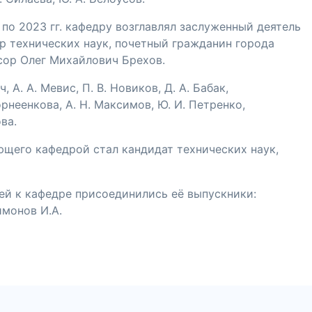
 по 2023 гг. кафедру возглавлял заслуженный деятель
ор технических наук, почетный гражданин города
ор Олег Михайлович Брехов.
ач
,
А. А. Мевис
,
П. В. Новиков
,
Д. А. Бабак
,
Корнеенкова
,
А. Н. Максимов
,
Ю. И. Петренко
,
ова
.
ющего кафедрой стал кандидат технических наук,
лей к кафедре присоединились её выпускники:
монов И.А.