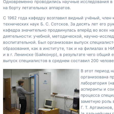
Одновременно проводились научные исследования в 
на борту летательных аппаратов.
С 1962 года кафедру возглавил видный учёный,
член-
технических наук
Б. С. Сотсков
.
За десять лет его ру
кафедра значительно продвинулась вперёд во всех н
деятельности: учебной, методической,
научно-иссле
воспитательной. Был организован выпуск специалист
образования, как в институте, так и на филиалах в Н
и в г. Ленинске (Байконур), в результате чего общий
выпуск специалистов в среднем составил 200 челове
В этот период н
организована п
лаборатория (на
аспиранты и со
процесса специ
заметную роль 
Г. Т. Артамонов
(в дальнейшем 