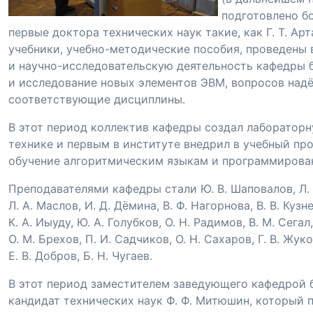
подготовлено б
первые доктора технических наук такие, как
Г. Т. Ар
учебники,
учебно-методические
пособия, проведены 
и
научно-исследовательскую
деятельность кафедры б
и исследование новых элементов ЭВМ, вопросов над
соответствующие дисциплины.
В этот период коллектив кафедры создал лабораторну
технике и первым в институте внедрил в учебный пр
обучение алгоритмическим языкам и программирова
Преподавателями кафедры стали
Ю. В. Шаповалов
,
Л.
Л. А. Маслов
,
И. Д. Дёмина
,
В. Ф. Нагорнова
,
В. В. Кузн
К. А. Иыуду
,
Ю. А. Голубков
,
О. Н. Радимов
,
В. М. Сегал
О. М. Брехов
,
П. И. Садчиков
,
О. Н. Сахаров
,
Г. В. Жук
Е. В. Добров
,
Б. Н. Чугаев
.
В этот период заместителем заведующего кафедрой 
кандидат технических наук
Ф. Ф. Митюшин
, который 