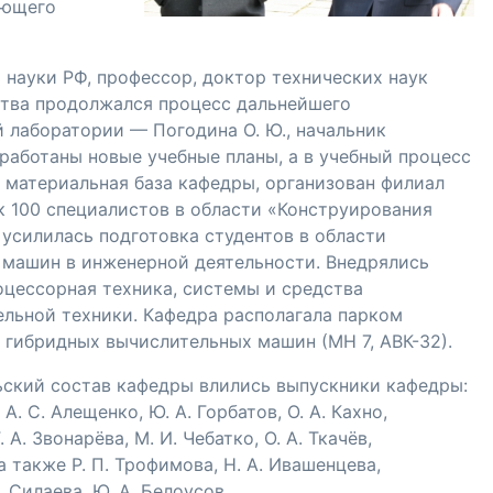
ующего
 науки РФ, профессор, доктор технических наук
ства продолжался процесс дальнейшего
й лаборатории — Погодина О. Ю., начальник
зработаны новые учебные планы, а в учебный процесс
 материальная база кафедры, организован филиал
к 100 специалистов в области «Конструирования
 усилилась подготовка студентов в области
машин в инженерной деятельности. Внедрялись
оцессорная техника, системы и средства
льной техники. Кафедра располагала парком
и гибридных вычислительных машин (МН 7,
АВК-32
).
ьский состав кафедры влились выпускники кафедры:
,
А. С. Алещенко
,
Ю. А. Горбатов
,
О. А. Кахно
,
Г. А. Звонарёва
,
М. И. Чебатко
,
О. А. Ткачёв
,
 а также
Р. П. Трофимова
,
Н. А. Ивашенцева
,
А. Силаева
,
Ю. А. Белоусов
.