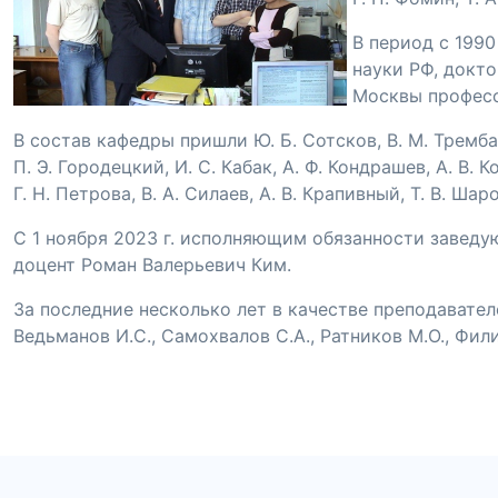
В период с 1990
науки РФ, докт
Москвы професс
В состав кафедры пришли
Ю. Б. Сотсков
,
В. М. Тремб
П. Э. Городецкий
,
И. С. Кабак
,
А. Ф. Кондрашев
,
А. В. 
Г. Н. Петрова
,
В. А. Силаев
,
А. В. Крапивный
,
Т. В. Шар
С 1 ноября 2023 г. исполняющим обязанности заведу
доцент Роман Валерьевич Ким.
За последние несколько лет в качестве преподавате
Ведьманов И.С.
,
Самохвалов С.А.
,
Ратников М.О.
,
Фили