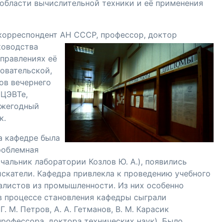
области вычислительной техники и её применения
корреспондент
АН СССР, профессор, доктор
ководства
аправлениях её
довательской
,
ов вечернего
ИЦЭВТе,
 ежегодный
к.
а кафедре была
роблемная
чальник лаборатории Козлов Ю. А.), появились
искатели. Кафедра привлекла к проведению учебного
алистов из промышленности. Из них особенно
в процессе становления кафедры сыграли
,
Г. М. Петров
,
А. А. Гетманов
,
В. М. Карасик
профессора, доктора технических наук). Было