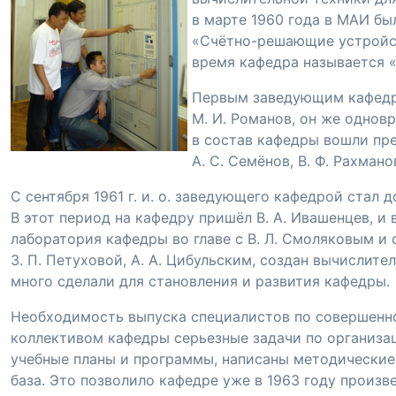
в марте 1960 года в МАИ бы
«
Счётно-решающие
устройс
время кафедра называется 
Первым заведующим кафедро
М. И. Романов
, он же однов
в состав кафедры вошли пр
А. С. Семёнов
,
В. Ф. Рахмано
С сентября 1961 г. и. о. заведующего кафедрой стал 
В этот период на кафедру пришёл
В. А. Ивашенцев
, и
лаборатория кафедры во главе с
В. Л. Смоляковым
и 
З. П. Петуховой
,
А. А. Цибульским
, создан вычислите
много сделали для становления и развития кафедры.
Необходимость выпуска специалистов по совершенн
коллективом кафедры серьезные задачи по организа
учебные планы и программы, написаны методические 
база. Это позволило кафедре уже в 1963 году произв