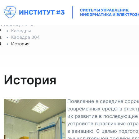
Институт № 3
Кафедры
Кафедра 304
История
История
Появление в середине соро
современных средств элект
их развитие в последующие
устройств в различные отра
в авиацию. С целью подгот
вычислительной техники дл