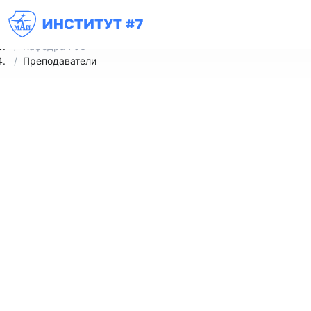
Институт № 7
Кафедры
Кафедра 703
Преподаватели
Преподаватели
Ученая
Ученое
№
ФИО
Должность
степень
звание
Неретин
Кандидат
заведующий
1
Евгений
технических
Доцент
кафедрой
Сергеевич
наук
Киреев
Кандидат
2
Алексей
доцент
технических
Доцент
Алексеевич
наук
Кандидат
Петров Виктор
3
доцент
технических
Доцент
Борисович