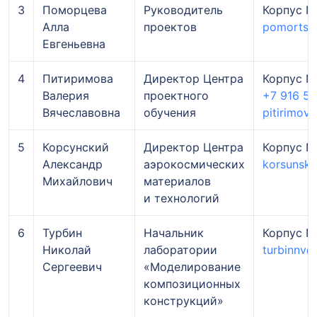
3
Поморцева
Руководитель
Корпус № 
Алла
проектов
pomortse
Евгеньевна
4
Питиримова
Директор Центра
Корпус № 
Валерия
проектного
+7 916 5
Вячеславовна
обучения
pitirimov
5
Корсунский
Директор Центра
Корпус № 
Александр
аэрокосмических
korsunski
Михайлович
материалов
и технологий
6
Турбин
Начальник
Корпус № 
Николай
лаборатории
turbinnv@
Сергеевич
«Моделирование
композиционных
конструкций»