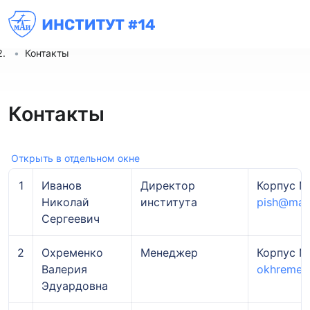
Институт № 14
Контакты
Контакты
Открыть в отдельном окне
1
Иванов
Директор
Корпус № 
Николай
института
pish@mai.
Сергеевич
2
Охременко
Менеджер
Корпус № 
Валерия
okhremen
Эдуардовна